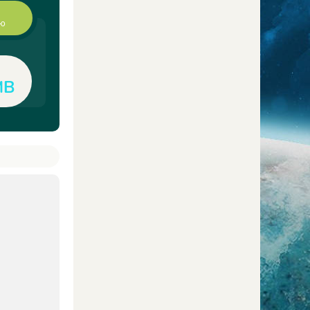
ию
MB