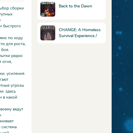
Back to the Dawn
выбор сборки
тупных
е
и быстрого
CHANGE: A Homeless
Survival Experience /
ямо по ходу
CHANGE: Попробуйте
ти для роста,
выжить на улице
 боя.
пытки редко
 огня,
ыки, усиления
гают
етные угрозы
и: здесь
и в какой
воему ведут
к
внивает
 система
льной