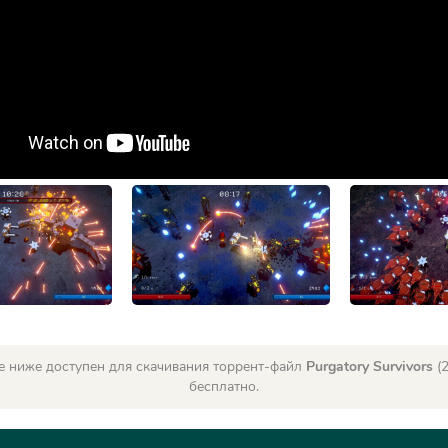
е ниже доступен для скачивания торрент-файл
Purgatory Survivors
(2
бесплатно.