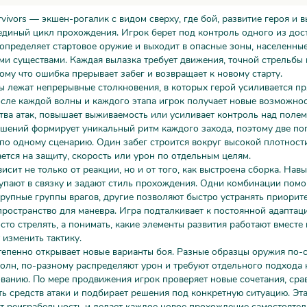
rvivors — экшен-рогалик с видом сверху, где бой, развитие героя и 
единый цикл прохождения. Игрок берет под контроль одного из дос
определяет стартовое оружие и выходит в опасные зоны, населенны
и существами. Каждая вылазка требует движения, точной стрельбы 
ому что ошибка прерывает забег и возвращает к новому старту.
ы лежат непрерывные столкновения, в которых герой усиливается пр
сле каждой волны и каждого этапа игрок получает новые возможнос
тва атак, повышает выживаемость или усиливает контроль над полем
чшений формирует уникальный ритм каждого захода, поэтому две по
по одному сценарию. Один забег строится вокруг высокой плотности
ется на защиту, скорость или урон по отдельным целям.
висит не только от реакции, но и от того, как выстроена сборка. Нав
упают в связку и задают стиль прохождения. Одни комбинации помо
рупные группы врагов, другие позволяют быстро устранять приорит
пространство для маневра. Игра подталкивает к постоянной адаптаци
сто стрелять, а понимать, какие элементы развития работают вместе 
 изменить тактику.
епенно открывает новые варианты боя. Разные образцы оружия по-с
волн, по-разному распределяют урон и требуют отдельного подхода 
анию. По мере продвижения игрок проверяет новые сочетания, сра
ь средств атаки и подбирает решения под конкретную ситуацию. Эта
т реиграбельность и делает каждое новое прохождение самостояте