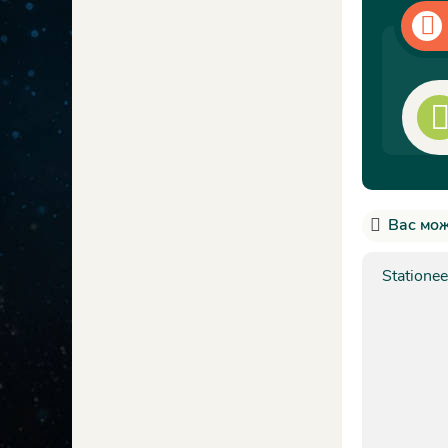
Вас мож
Stationee