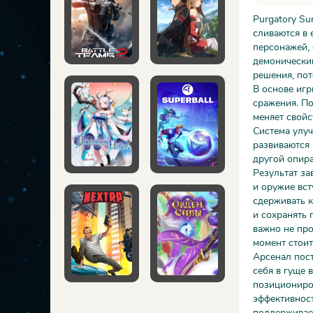
Purgatory Su
сливаются в 
персонажей, 
демоническим
решения, пот
В основе игр
сражения. По
меняет свойс
Система улу
развиваются 
другой опира
Результат за
и оружие вст
сдерживать к
и сохранять 
важно не про
момент стоит
Арсенал пост
себя в гуще 
позициониров
эффективност
поддерживае