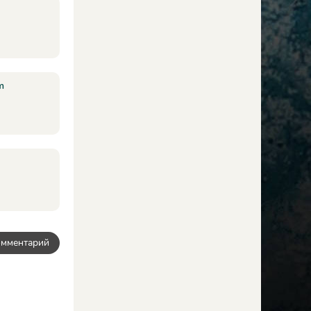
m
омментарий