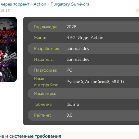
 через торрент
»
Action
»
Purgatory Survivors
 18:16
Год выхода:
2026
Жанр:
RPG
,
Инди
,
Action
Разработчик:
aurimas.dev
Издатель:
aurimas.dev
Платформа:
PC
Язык
Русский, Английский, MULTi
интерфейса:
Язык игры:
-
Таблетка:
Вшита
Рейтинг:
0.0
е и системные требования