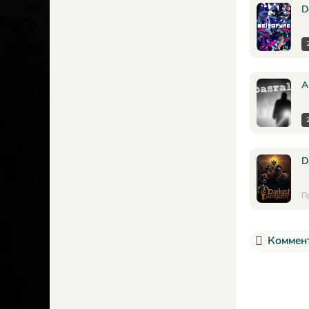
D
A
D
П
Коммент