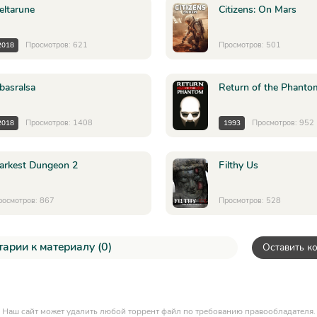
eltarune
Citizens: On Mars
Просмотров: 621
Просмотров: 501
2018
basralsa
Return of the Phanto
Просмотров: 1408
Просмотров: 952
2018
1993
arkest Dungeon 2
Filthy Us
росмотров: 867
Просмотров: 528
арии к материалу (0)
Оставить к
Наш сайт может удалить любой торрент файл по требованию правообладателя.