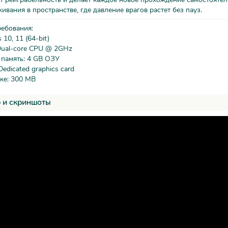
ивания в пространстве, где давление врагов растет без пауз.
ребования:
10, 11 (64-bit)
Dual-core CPU @ 2GHz
 память: 4 GB ОЗУ
Dedicated graphics card
ке: 300 MB
 и скриншоты