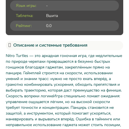
Язык игры:
-
Таблетка:
Вшита
Рейтинг:
0.0
Описание и системные требования
Nitro Turtles — это аркадная гоночная игра, где медлительные
по природе черепахи превращаются в безумно быстрых
гонщиков благодаря гаджетам, закреплённым прямо на
панцире. Геймплей строится на скорости, использовании
умений и знании трасс: нужно не просто ехать вперёд, а
грамотно комбинировать ускорения, обходить препятствия и
выбирать траекторию, которая даст преимущество на финише.
Скорость вопреки логикеИгра специально ломает ожидания:
управление ощущается лёгким, но на высокой скорости
требует точности и концентрации. Панцирь становится не
защитой, а инструментом, который помогает ускоряться,
маневрировать и вырываться вперёд. Ошибка в тайминге или
неправильное использование гаджета может стоить позиции,