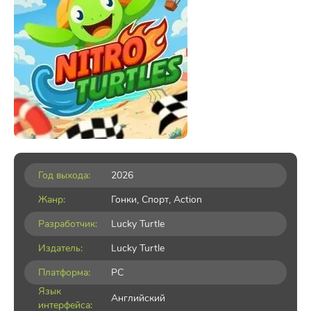
Год выхода:
2026
Жанр:
Гонки
,
Спорт
,
Action
Разработчик:
Lucky Turtle
Издатель:
Lucky Turtle
Платформа:
PC
Язык
Английский
интерфейса: