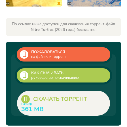
По ссылке ниже доступен для скачивания торрент-файл
Nitro Turtles
(2026 года) бесплатно.
ПОЖАЛОВАТЬСЯ
на файл или торрент
КАК СКАЧИВАТЬ
руководство по скачиванию
СКАЧАТЬ ТОРРЕНТ
Размер:
361 MB