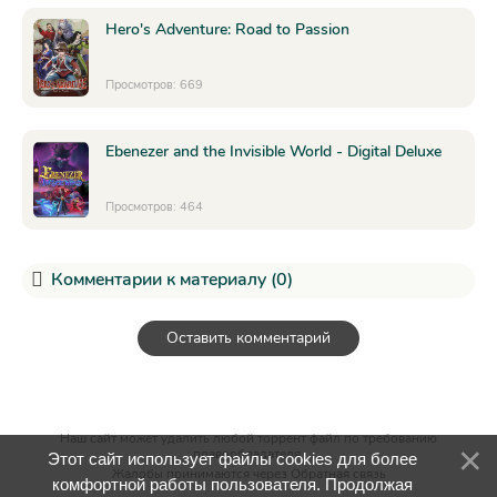
Hero's Adventure: Road to Passion
Просмотров: 669
Ebenezer and the Invisible World - Digital Deluxe
Просмотров: 464
Комментарии к материалу (0)
Оставить комментарий
Наш сайт может удалить любой торрент файл по требованию
правообладателя.
Этот сайт использует файлы cookies для более
Жалобы принимаются через
Обратная связь
комфортной работы пользователя. Продолжая