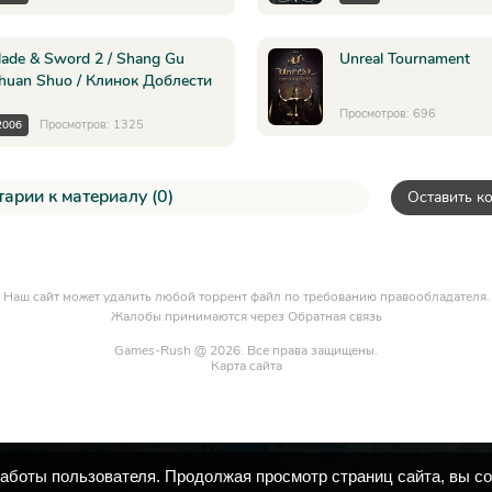
lade & Sword 2 / Shang Gu
Unreal Tournament
huan Shuo / Клинок Доблести
Просмотров: 696
Просмотров: 1325
2006
арии к материалу (0)
Оставить к
Наш сайт может удалить любой торрент файл по требованию правообладателя.
Жалобы принимаются через
Обратная связь
Games-Rush @ 2026. Все права защищены.
Карта сайта
работы пользователя. Продолжая просмотр страниц сайта, вы с