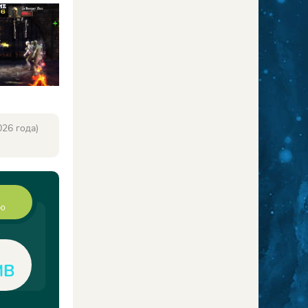
26 года)
ию
MB