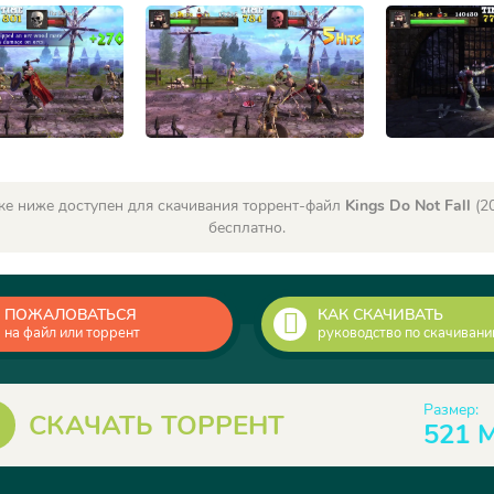
ке ниже доступен для скачивания торрент-файл
Kings Do Not Fall
(20
бесплатно.
ПОЖАЛОВАТЬСЯ
КАК СКАЧИВАТЬ
на файл или торрент
руководство по скачиван
Размер:
СКАЧАТЬ ТОРРЕНТ
521 