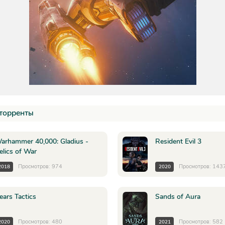
торренты
arhammer 40,000: Gladius -
Resident Evil 3
elics of War
Просмотров: 974
Просмотров: 143
2018
2020
ears Tactics
Sands of Aura
Просмотров: 480
Просмотров: 582
2020
2021