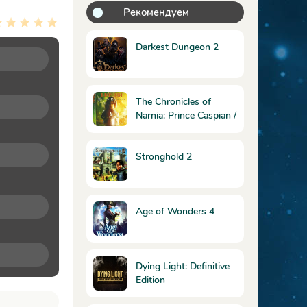
Рекомендуем
Darkest Dungeon 2
The Chronicles of
Narnia: Prince Caspian /
Хроники Нарнии:
Принц Каспиан -
Коллекционное
Stronghold 2
издание
Age of Wonders 4
Dying Light: Definitive
Edition