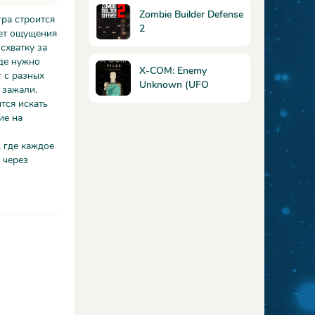
Zombie Builder Defense
гра строится
2
нет ощущения
схватку за
де нужно
X-COM: Enemy
т с разных
Unknown (UFO
 зажали.
Defense) + Terror from
тся искать
the Deep
ие на
 где каждое
 через