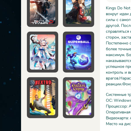
Kings Do Not
вокруг идеи 
силы с самог
другой. Пос
справляться 
сторон, заст
Постепенно с
более точные
максимум. Бо
наказываются
успешное пр
контроль и 
врагов.Нара
реакции.Фоку
Системные т
ОС: Windows 
Процессор: 
Оперативная
Видеокарта:
Место на дис