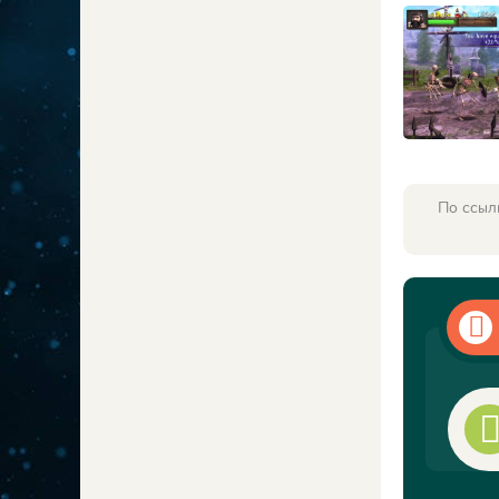
По ссыл