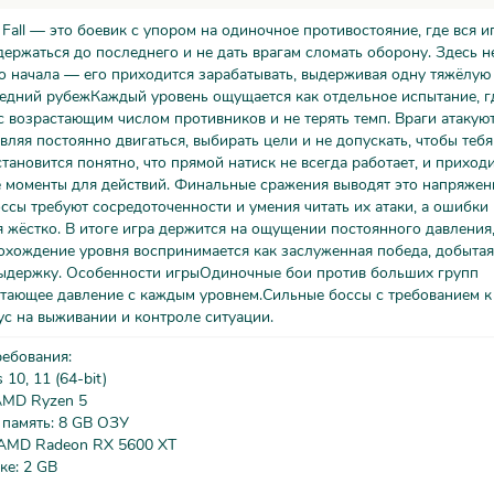
 Fall — это боевик с упором на одиночное противостояние, где вся и
держаться до последнего и не дать врагам сломать оборону. Здесь 
о начала — его приходится зарабатывать, выдерживая одну тяжёлую 
ледний рубежКаждый уровень ощущается как отдельное испытание, г
с возрастающим числом противников и не терять темп. Враги атакую
авляя постоянно двигаться, выбирать цели и не допускать, чтобы тебя
тановится понятно, что прямой натиск не всегда работает, и приходи
 моменты для действий. Финальные сражения выводят это напряжен
ссы требуют сосредоточенности и умения читать их атаки, а ошибки
 жёстко. В итоге игра держится на ощущении постоянного давления,
охождение уровня воспринимается как заслуженная победа, добытая
выдержку. Особенности игрыОдиночные бои против больших групп
стающее давление с каждым уровнем.Сильные боссы с требованием к
с на выживании и контроле ситуации.
ребования:
10, 11 (64-bit)
AMD Ryzen 5
 память: 8 GB ОЗУ
 AMD Radeon RX 5600 XT
ке: 2 GB