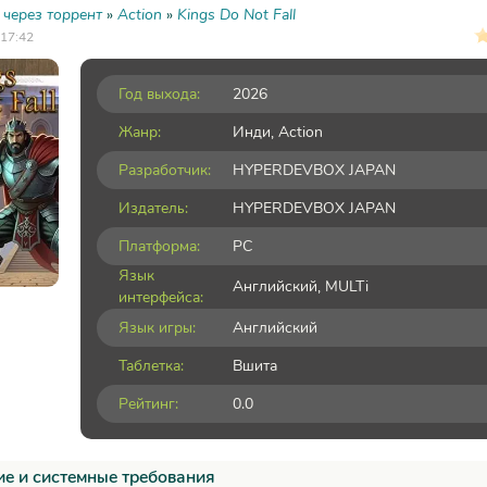
 через торрент
»
Action
»
Kings Do Not Fall
 17:42
Год выхода:
2026
Жанр:
Инди
,
Action
Разработчик:
HYPERDEVBOX JAPAN
Издатель:
HYPERDEVBOX JAPAN
Платформа:
PC
Язык
Английский, MULTi
интерфейса:
Язык игры:
Английский
Таблетка:
Вшита
Рейтинг:
0.0
е и системные требования