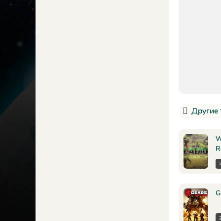
Другие 
W
R
G