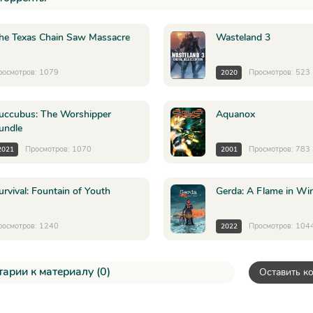
he Texas Chain Saw Massacre
Wasteland 3
росмотров: 1079
Просмотров: 523
2020
uccubus: The Worshipper
Aquanox
undle
Просмотров: 1070
Просмотров: 783
2021
2001
urvival: Fountain of Youth
Gerda: A Flame in Wi
росмотров: 1240
Просмотров: 104
2022
арии к материалу (0)
Оставить к