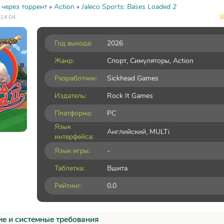
 через торрент
»
Action
»
Jaleco Sports: Bases Loaded 2
 14:04
Год выхода:
2026
Жанр:
Спорт
,
Симуляторы
,
Action
Разработчик:
Sickhead Games
Издатель:
Rock It Games
Платформа:
PC
Язык
Английский, MULTi
интерфейса:
Язык игры:
-
Таблетка:
Вшита
Рейтинг:
0.0
е и системные требования