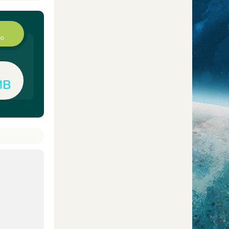
ию
MB