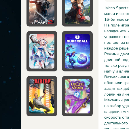
Jaleco Sport
матчи и сезо
16-битных си
На поле игра
нападением и
управляет пе
прыгают за м
каждое решен
Режимы дают 
длинной подг
только резул
матчу и влия
Визуальная ч
обновили гр
защитных дей
ловли на лин
Механики раб
на выбор уда
владения мя
скорость с т
длительного 
тем, как ком