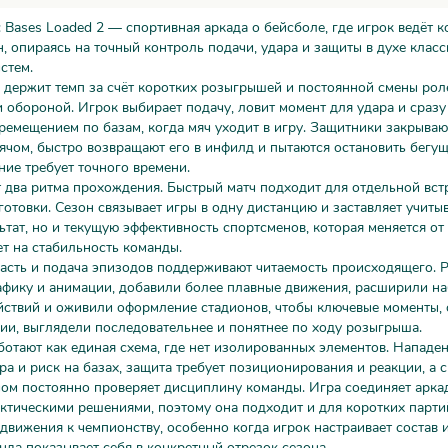
s: Bases Loaded 2 — спортивная аркада о бейсболе, где игрок ведёт 
н, опираясь на точный контроль подачи, удара и защиты в духе класс
стем.
 держит темп за счёт коротких розыгрышей и постоянной смены ро
 обороной. Игрок выбирает подачу, ловит момент для удара и сразу
ремещением по базам, когда мяч уходит в игру. Защитники закрываю
ячом, быстро возвращают его в инфилд и пытаются остановить бегущ
ие требует точного времени.
два ритма прохождения. Быстрый матч подходит для отдельной вст
отовки. Сезон связывает игры в одну дистанцию и заставляет учитыв
ьтат, но и текущую эффективность спортсменов, которая меняется от 
ет на стабильность команды.
асть и подача эпизодов поддерживают читаемость происходящего. 
афику и анимации, добавили более плавные движения, расширили н
ствий и оживили оформление стадионов, чтобы ключевые моменты, 
ии, выглядели последовательнее и понятнее по ходу розыгрыша.
отают как единая схема, где нет изолированных элементов. Нападе
ра и риск на базах, защита требует позиционирования и реакции, а 
чом постоянно проверяет дисциплину команды. Игра соединяет арк
актическими решениями, поэтому она подходит и для коротких партий
движения к чемпионству, особенно когда игрок настраивает состав 
анда показывает себя в конкретный отрезок сезона.