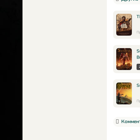
T
П
S
B
S
П
Коммент