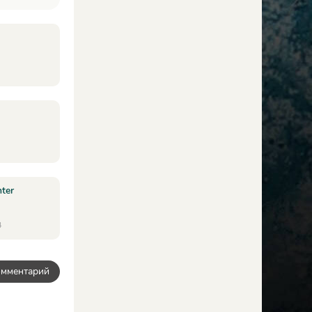
nter
4
омментарий