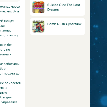
Suicide Guy: The Lost
команду через
Dreams
ических 8- и
лей между
Bomb Rush Cyberfunk
 же
т зоны,
их, поэтому
речи без
ать не
матча к
Разработчики
абор
от подачи до
ние опирается
смена
адную
, и для
и управляет