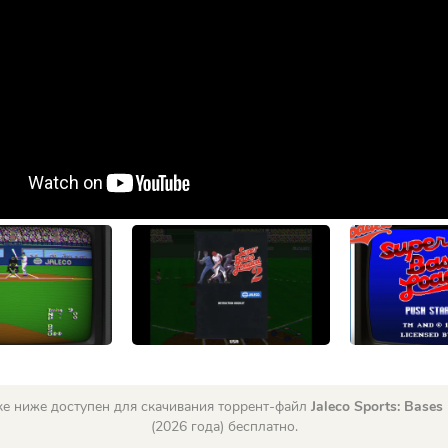
ке ниже доступен для скачивания торрент-файл
Jaleco Sports: Bases
(2026 года) бесплатно.