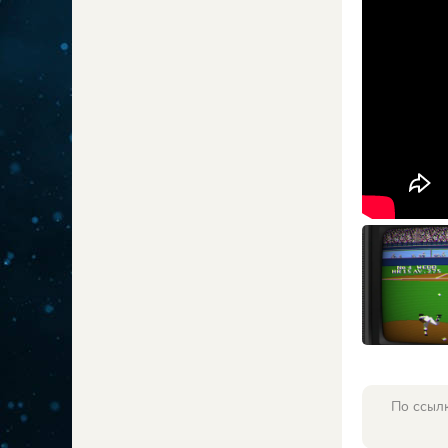
По ссыл