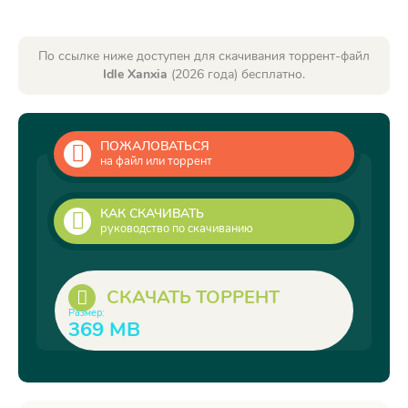
По ссылке ниже доступен для скачивания торрент-файл
Idle Xanxia
(2026 года) бесплатно.
ПОЖАЛОВАТЬСЯ
на файл или торрент
КАК СКАЧИВАТЬ
руководство по скачиванию
СКАЧАТЬ ТОРРЕНТ
Размер:
369 MB