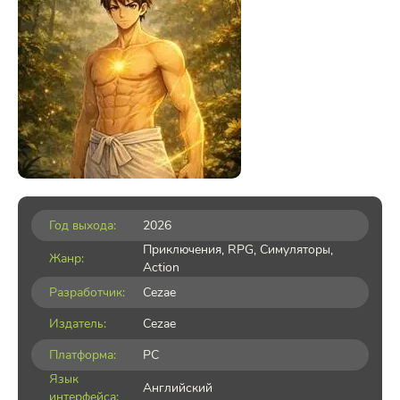
Год выхода:
2026
Приключения
,
RPG
,
Симуляторы
,
Жанр:
Action
Разработчик:
Cezae
Издатель:
Cezae
Платформа:
PC
Язык
Английский
интерфейса: