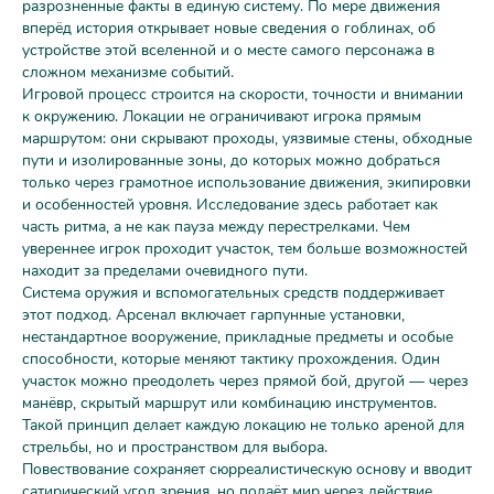
разрозненные факты в единую систему. По мере движения
вперёд история открывает новые сведения о гоблинах, об
устройстве этой вселенной и о месте самого персонажа в
сложном механизме событий.
Игровой процесс строится на скорости, точности и внимании
к окружению. Локации не ограничивают игрока прямым
маршрутом: они скрывают проходы, уязвимые стены, обходные
пути и изолированные зоны, до которых можно добраться
только через грамотное использование движения, экипировки
и особенностей уровня. Исследование здесь работает как
часть ритма, а не как пауза между перестрелками. Чем
увереннее игрок проходит участок, тем больше возможностей
находит за пределами очевидного пути.
Система оружия и вспомогательных средств поддерживает
этот подход. Арсенал включает гарпунные установки,
нестандартное вооружение, прикладные предметы и особые
способности, которые меняют тактику прохождения. Один
участок можно преодолеть через прямой бой, другой — через
манёвр, скрытый маршрут или комбинацию инструментов.
Такой принцип делает каждую локацию не только ареной для
стрельбы, но и пространством для выбора.
Повествование сохраняет сюрреалистическую основу и вводит
сатирический угол зрения, но подаёт мир через действие,