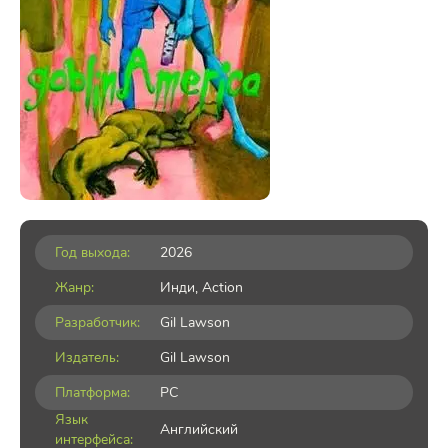
Год выхода:
2026
Жанр:
Инди
,
Action
Разработчик:
Gil Lawson
Издатель:
Gil Lawson
Платформа:
PC
Язык
Английский
интерфейса: