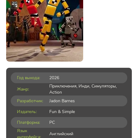
Год выхода:
2026
Приключения
,
Инди
,
Симуляторы
,
Жанр:
Action
Разработчик:
Jadon Barnes
Издатель:
Fun & Simple
Платформа:
PC
Язык
Английский
интерфейса: