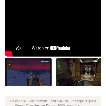
По ссылке ниже доступен для скачивания торрент-файл
Covert Ops: Nuclear Dawn
(2000 года) бесплатно.