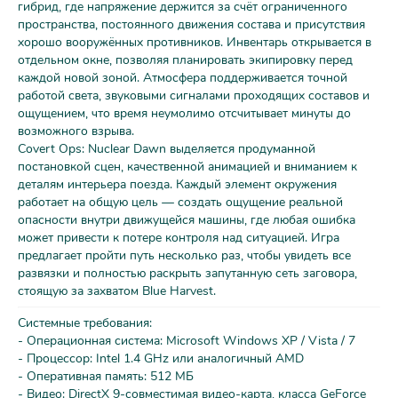
гибрид, где напряжение держится за счёт ограниченного
пространства, постоянного движения состава и присутствия
хорошо вооружённых противников. Инвентарь открывается в
отдельном окне, позволяя планировать экипировку перед
каждой новой зоной. Атмосфера поддерживается точной
работой света, звуковыми сигналами проходящих составов и
ощущением, что время неумолимо отсчитывает минуты до
возможного взрыва.
Covert Ops: Nuclear Dawn выделяется продуманной
постановкой сцен, качественной анимацией и вниманием к
деталям интерьера поезда. Каждый элемент окружения
работает на общую цель — создать ощущение реальной
опасности внутри движущейся машины, где любая ошибка
может привести к потере контроля над ситуацией. Игра
предлагает пройти путь несколько раз, чтобы увидеть все
развязки и полностью раскрыть запутанную сеть заговора,
стоящую за захватом Blue Harvest.
Системные требования:
- Операционная система: Microsoft Windows XP / Vista / 7
- Процессор: Intel 1.4 GHz или аналогичный AMD
- Оперативная память: 512 МБ
- Видео: DirectX 9-совместимая видео-карта, класса GeForce