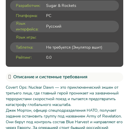
Разработчик:
Sugar & Rockets
Платформа:
PC
Язык
Русский
интерфейса:
Язык игры:
Таблетка:
Не требуется (Эмулятор вшит)
Рейтинг:
0.0
Описание и системные требования
Covert Ops: Nuclear Dawn — это приключенческий экшен от
третьего лица, где главный герой проникает на захваченный
террористами скоростной поезд и пытается предотвратить
катастрофу глобального масштаба.
Джек Мортон, офицер спецподразделения НАТО, получает
задание остановить группу под названием Army of Revelation.
Они берут под контроль состав Blue Harvest и направляют его
через Европу. За операцией стоит бывший российский