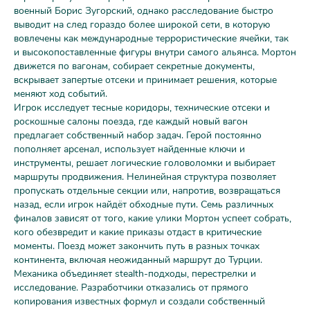
военный Борис Зугорский, однако расследование быстро
выводит на след гораздо более широкой сети, в которую
вовлечены как международные террористические ячейки, так
и высокопоставленные фигуры внутри самого альянса. Мортон
движется по вагонам, собирает секретные документы,
вскрывает запертые отсеки и принимает решения, которые
меняют ход событий.
Игрок исследует тесные коридоры, технические отсеки и
роскошные салоны поезда, где каждый новый вагон
предлагает собственный набор задач. Герой постоянно
пополняет арсенал, использует найденные ключи и
инструменты, решает логические головоломки и выбирает
маршруты продвижения. Нелинейная структура позволяет
пропускать отдельные секции или, напротив, возвращаться
назад, если игрок найдёт обходные пути. Семь различных
финалов зависят от того, какие улики Мортон успеет собрать,
кого обезвредит и какие приказы отдаст в критические
моменты. Поезд может закончить путь в разных точках
континента, включая неожиданный маршрут до Турции.
Механика объединяет stealth-подходы, перестрелки и
исследование. Разработчики отказались от прямого
копирования известных формул и создали собственный