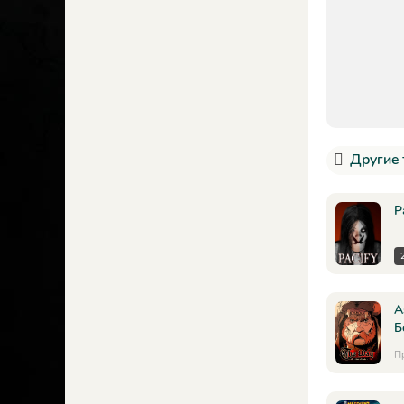
Другие 
P
A
Б
П