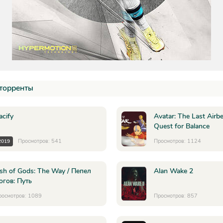
торренты
acify
Avatar: The Last Airb
Quest for Balance
Просмотров: 541
Просмотров: 1124
2019
sh of Gods: The Way / Пепел
Alan Wake 2
огов: Путь
росмотров: 1089
Просмотров: 857