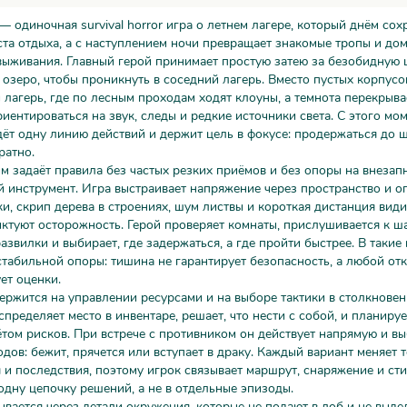
 одиночная survival horror игра о летнем лагере, который днём сох
та отдыха, а с наступлением ночи превращает знакомые тропы и дом
ыживания. Главный герой принимает простую затею за безобидную 
 озеро, чтобы проникнуть в соседний лагерь. Вместо пустых корпусо
лагерь, где по лесным проходам ходят клоуны, а темнота перекрыва
риентироваться на звук, следы и редкие источники света. С этого мо
ёт одну линию действий и держит цель в фокусе: продержаться до 
ратно.
 задаёт правила без частых резких приёмов и без опоры на внезапн
 инструмент. Игра выстраивает напряжение через пространство и о
и, скрип дерева в строениях, шум листвы и короткая дистанция вид
ктуют осторожность. Герой проверяет комнаты, прислушивается к ша
азвилки и выбирает, где задержаться, а где пройти быстрее. В такие
стабильной опоры: тишина не гарантирует безопасность, а любой от
ет оценки.
ржится на управлении ресурсами и на выборе тактики в столкновен
пределяет место в инвентаре, решает, что нести с собой, и планир
ётом рисков. При встрече с противником он действует напрямую и в
одов: бежит, прячется или вступает в драку. Каждый вариант меняет 
и последствия, поэтому игрок связывает маршрут, снаряжение и ст
одну цепочку решений, а не в отдельные эпизоды.
вается через детали окружения, которые не подают в лоб и не выде