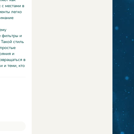
 с местами в
менты легко
нимание
тему
е фильтры и
 Такой стиль
 простые
тояния и
озвращаться в
 и теми, кто