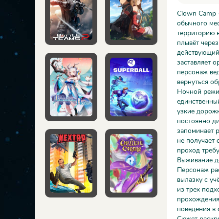
Clown Camp —
обычного мес
территорию в
плывёт через
действующий 
заставляет о
персонаж вед
вернуться об
Ночной режим
единственный
узкие дорожк
постоянно ди
запоминает р
не получает 
проход требу
Выживание де
Персонаж рас
вылазку с уч
из трёх подх
прохождения 
поведения в 
Сюжет раскры