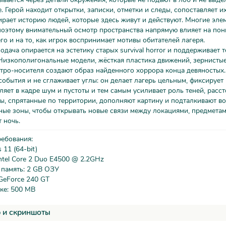
. Герой находит открытки, записки, отметки и следы, сопоставляет их
ирает историю людей, которые здесь живут и действуют. Многие эле
поэтому внимательный осмотр пространства напрямую влияет на по
о и на то, как игрок воспринимает мотивы обитателей лагеря.
одача опирается на эстетику старых survival horror и поддерживает 
Низкополигональные модели, жёсткая пластика движений, зернисты
ро-носителя создают образ найденного хоррора конца девяностых.
события и не сглаживает углы: он делает лагерь цельным, фиксирует
ляет в кадре шум и пустоты и тем самым усиливает роль теней, расс
ты, спрятанные по территории, дополняют картину и подталкивают в
ые зоны, чтобы открывать новые связи между локациями, предметами
 ночь.
ребования:
11 (64-bit)
ntel Core 2 Duo E4500 @ 2.2GHz
 память: 2 GB ОЗУ
GeForce 240 GT
ке: 500 MB
 и скриншоты