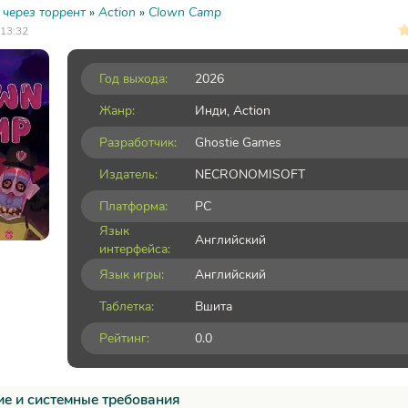
 через торрент
»
Action
»
Clown Camp
 13:32
Год выхода:
2026
Жанр:
Инди
,
Action
Разработчик:
Ghostie Games
Издатель:
NECRONOMISOFT
Платформа:
PC
Язык
Английский
интерфейса:
Язык игры:
Английский
Таблетка:
Вшита
Рейтинг:
0.0
е и системные требования