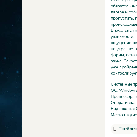
обязательные
лагере и соб
пропустить, 
происходящег
Визуальная п
уязвимости. 
ощущение рет
не украшает 
формы, остав
звука. Секре
уже пройденн
контролирует
Системные т
ОС: Windows 
Процессор: I
Оперативная
Видеокарта: 
Место на дис
Трейлер