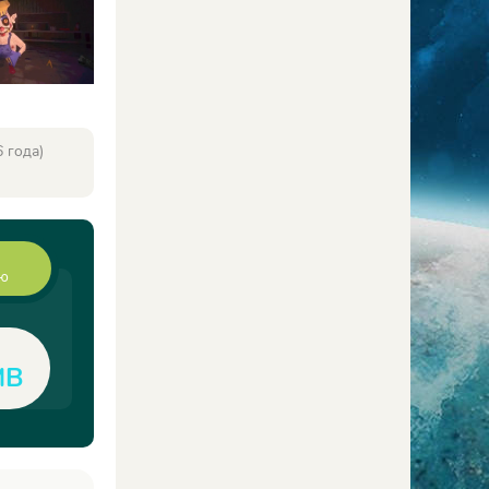
 года)
ию
MB