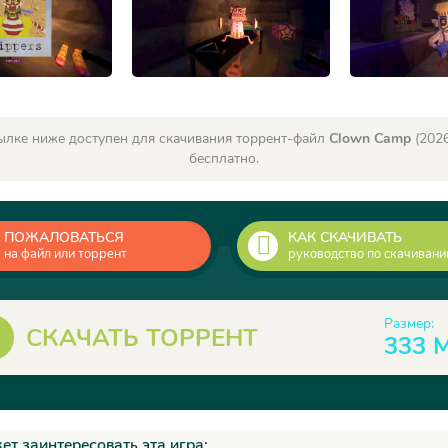
ылке ниже доступен для скачивания торрент-файл
Clown Camp
(2026
бесплатно.
ПОЖАЛОВАТЬСЯ
КАК СКАЧИВАТЬ
на файл или торрент
руководство по скачиван
Размер:
СКАЧАТЬ ТОРРЕНТ
333 
ет заинтересовать эта игра: