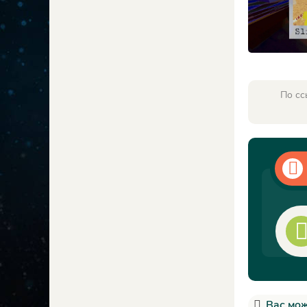
По сс
Вас мож