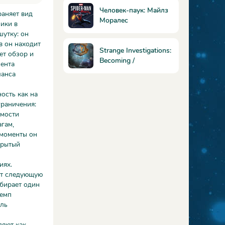
Человек-паук: Майлз
раняет вид
Моралес
ики в
шутку: он
в он находит
Strange Investigations:
ет обзор и
Becoming /
мента
Удивительные
шанса
расследования:
Начало
ость как на
граничения:
имости
гам,
 моменты он
крытый
иях.
ует следующую
ыбирает один
темп
иль
ляют как