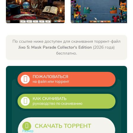
По ссылке ниже доступен для скачивания торрент-файл
Jixo 5: Mask Parade Collector's Edition
(2026 года)
бесплатно.
ПОЖАЛОВАТЬСЯ
на файл или торрент
КАК СКАЧИВАТЬ
руководство по скачиванию
СКАЧАТЬ ТОРРЕНТ
Размер: