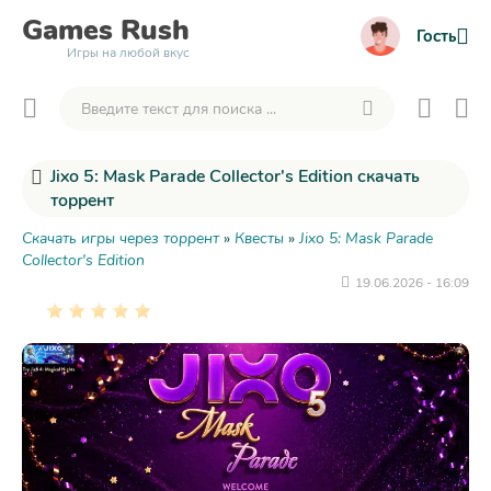
Games
Rush
Гость
Игры на любой вкус
Jixo 5: Mask Parade Collector's Edition скачать
торрент
Скачать игры через торрент
»
Квесты
»
Jixo 5: Mask Parade
Collector's Edition
19.06.2026 - 16:09