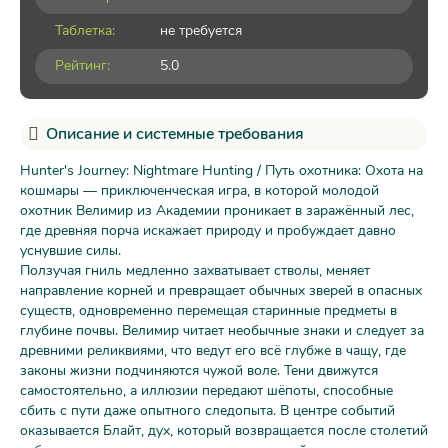
Таблетка:
не требуется
Рейтинг:
5.0
Описание и системные требования
Hunter's Journey: Nightmare Hunting / Путь охотника: Охота на
кошмары — приключенческая игра, в которой молодой
охотник Велимир из Академии проникает в заражённый лес,
где древняя порча искажает природу и пробуждает давно
уснувшие силы.
Ползучая гниль медленно захватывает стволы, меняет
направление корней и превращает обычных зверей в опасных
существ, одновременно перемещая старинные предметы в
глубине почвы. Велимир читает необычные знаки и следует за
древними реликвиями, что ведут его всё глубже в чащу, где
законы жизни подчиняются чужой воле. Тени движутся
самостоятельно, а иллюзии передают шёпоты, способные
сбить с пути даже опытного следопыта. В центре событий
оказывается Блайт, дух, который возвращается после столетий