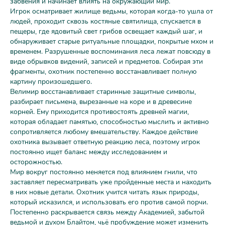
забвения и начинает влиять на окружающий мир.
Игрок осматривает жилище ведьмы, которая когда-то ушла от
людей, проходит сквозь костяные святилища, спускается в
пещеры, где ядовитый свет грибов освещает каждый шаг, и
обнаруживает старые ритуальные площадки, покрытые мхом и
временем. Разрушенные воспоминания леса лежат повсюду в
виде обрывков видений, записей и предметов. Собирая эти
фрагменты, охотник постепенно восстанавливает полную
картину произошедшего.
Велимир восстанавливает старинные защитные символы,
разбирает письмена, вырезанные на коре и в древесине
корней. Ему приходится противостоять древней магии,
которая обладает памятью, способностью мыслить и активно
сопротивляется любому вмешательству. Каждое действие
охотника вызывает ответную реакцию леса, поэтому игрок
постоянно ищет баланс между исследованием и
осторожностью.
Мир вокруг постоянно меняется под влиянием гнили, что
заставляет пересматривать уже пройденные места и находить
в них новые детали. Охотник учится читать язык природы,
который исказился, и использовать его против самой порчи.
Постепенно раскрывается связь между Академией, забытой
ведьмой и духом Блайтом, чьё пробуждение может изменить