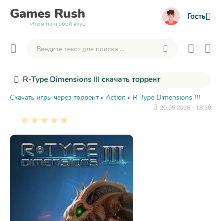
Games
Rush
Гость
Игры на любой вкус
R-Type Dimensions III скачать торрент
Скачать игры через торрент
»
Action
»
R-Type Dimensions III
20.05.2026 - 18:30