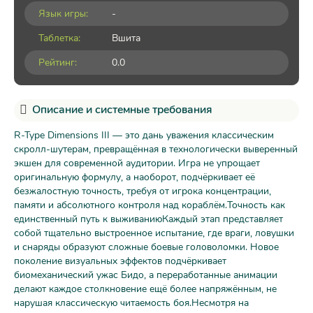
Язык игры:
-
Таблетка:
Вшита
Рейтинг:
0.0
Описание и системные требования
R-Type Dimensions III — это дань уважения классическим
скролл-шутерам, превращённая в технологически выверенный
экшен для современной аудитории. Игра не упрощает
оригинальную формулу, а наоборот, подчёркивает её
безжалостную точность, требуя от игрока концентрации,
памяти и абсолютного контроля над кораблём.Точность как
единственный путь к выживаниюКаждый этап представляет
собой тщательно выстроенное испытание, где враги, ловушки
и снаряды образуют сложные боевые головоломки. Новое
поколение визуальных эффектов подчёркивает
биомеханический ужас Бидо, а переработанные анимации
делают каждое столкновение ещё более напряжённым, не
нарушая классическую читаемость боя.Несмотря на