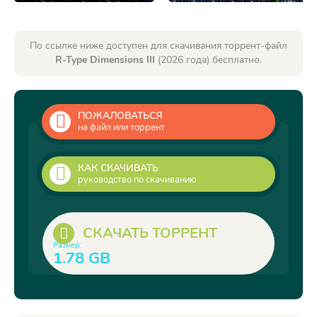
По ссылке ниже доступен для скачивания торрент-файл
R-Type Dimensions III
(2026 года) бесплатно.
ПОЖАЛОВАТЬСЯ
на файл или торрент
КАК СКАЧИВАТЬ
руководство по скачиванию
СКАЧАТЬ ТОРРЕНТ
Размер:
1.78 GB