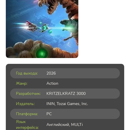
Год выхода:
2026
Жанр:
Action
Разработчик:
KRITZELKRATZ 3000
Издатель:
ININ, Tozai Games, Inc.
Платформа:
PC
Язык
Английский, MULTi
интерфейса: